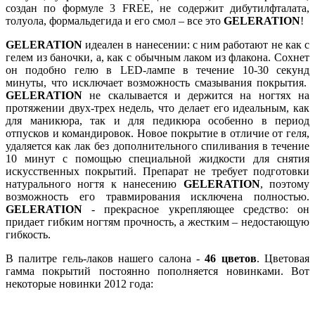
создан по формуле 3 FREE, не содержит дибутилфталата,
толуола, формальдегида и его смол – все это
GELERATION
!
GELERATION
идеален в нанесении: с ним работают не как с
гелем из баночки, а, как с обычным лаком из флакона. Сохнет
он подобно гелю в LED-лампе в течение 10-30 секунд
минуты, что исключает возможность смазывания покрытия.
GELERATION
не скалывается и держится на ногтях на
протяжении двух-трех недель, что делает его идеальным, как
для маникюра, так и для педикюра особенно в период
отпусков и командировок. Новое покрытие в отличие от геля,
удаляется как лак без дополнительного спиливания в течение
10 минут с помощью специальной жидкости для снятия
искусственных покрытий. Препарат не требует подготовки
натурального ногтя к нанесению
GELERATION
, поэтому
возможность его травмирования исключена полностью.
GELERATION
- прекрасное укрепляющее средство: он
придает гибким ногтям прочность, а жестким – недостающую
гибкость.
В палитре гель-лаков нашего салона -
46 цветов
. Цветовая
гамма покрытий постоянно пополняется новинками. Вот
некоторые новинки 2012 года: