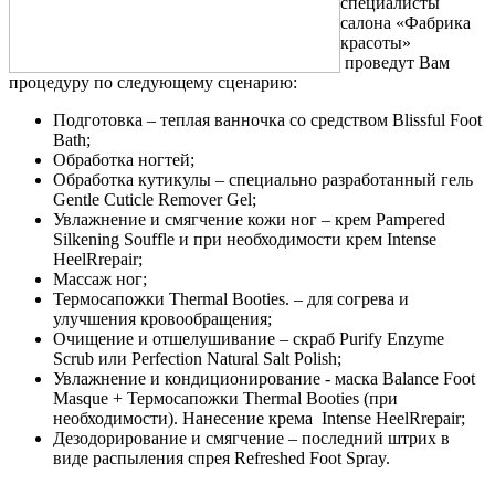
специалисты
салона «Фабрика
красоты»
проведут Вам
процедуру по следующему сценарию:
Подготовка – теплая ванночка со средством Blissful Foot
Bath;
Обработка ногтей;
Обработка кутикулы – специально разработанный гель
Gentle Cuticle Remover Gel;
Увлажнение и смягчение кожи ног – крем Pampered
Silkening Souffle и при необходимости крем Intense
HeelRrepair;
Массаж ног;
Термосапожки Thermal Booties. – для согрева и
улучшения кровообращения;
Очищение и отшелушивание – скраб Purify Enzyme
Scrub или Perfection Natural Salt Polish;
Увлажнение и кондиционирование - маска Balance Foot
Masque + Термосапожки Thermal Booties (при
необходимости). Нанесение крема Intense HeelRrepair;
Дезодорирование и смягчение – последний штрих в
виде распыления спрея Refreshed Foot Spray.