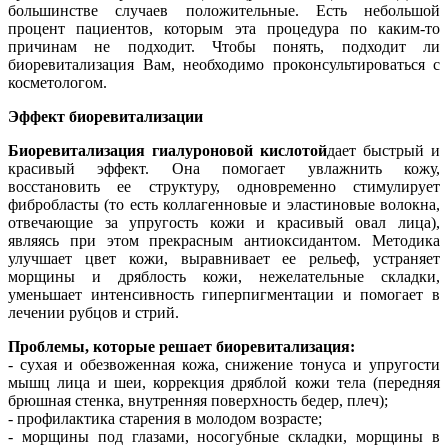
большинстве случаев положительные. Есть небольшой
процент пациентов, которым эта процедура по каким-то
причинам не подходит. Чтобы понять, подходит ли
биоревитализация Вам, необходимо проконсультироваться с
косметологом.
Эффект биоревитализации
Биоревитализация гиалуроновой кислотой
дает быстрый и
красивый эффект. Она помогает увлажнить кожу,
восстановить ее структуру, одновременно стимулирует
фибробласты (то есть коллагенновые и эластиновые волокна,
отвечающие за упругость кожи и красивый овал лица),
являясь при этом прекрасным антиоксидантом. Методика
улучшает цвет кожи, выравнивает ее рельеф, устраняет
морщины и дряблость кожи, нежелательные складки,
уменьшает интенсивность гиперпигментации и помогает в
лечении рубцов и стрий.
Проблемы, которые решает биоревитализация:
- сухая и обезвоженная кожа, снижение тонуса и упругости
мышц лица и шеи, коррекция дряблой кожи тела (передняя
брюшная стенка, внутренняя поверхность бедер, плеч);
- профилактика старения в молодом возрасте;
- морщины под глазами, носогубные складки, морщины в