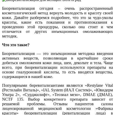
Биоревитализация сегодня – очень распространенный
косметологический метод вернуть молодость и красоту своей
кожи. Давайте разберемся подробнее, что это за чудо-уколы
красоты, какие есть показания и противопоказания к
проведению этой процедуры, сколько она стоит и чем
отличается от других инъекционных омолаживающих
методик.
Что это такое?
Биоревитализация — это инъекционная методика введения
активных веществ, позволяющая в кратчайшие сроки
добиться омоложения кожи лица, шеи, декольте и тела. Чаще
всего, при биоревитализации используются препараты на
основе гиалуроновой кислоты, то есть вводятся вещества,
содержащиеся в нашей коже.
Популярными биревитализантами являются «Restylane Vital
(Рестилайн Виталь)», «IAL System (ИАЛ Систем)», «Ювидерм
Ультра 2», «Сурджилифт», «Теозиал мезо», DMAE (ДМАЕ),
NCTF 135. Выбор конкретного препарата зависит от
решаемой проблемы. Отзывы пациентов салона
лицензированной медицинской косметологии «Фабрика
красоты» биоревитализации (ревитализации лица) в