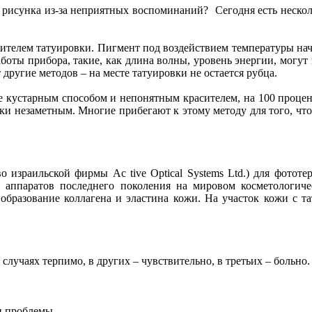
т рисунка из-за неприятных воспоминаний? Сегодня есть нескол
ителем татуировки. Пигмент под воздействием температуры начи
оты прибора, такие, как длина волны, уровень энергии, могут 
другие методов – на месте татуировки не остается рубца.
ые кустарным способом и непонятным красителем, на 100 процен
ски незаметным. Многие прибегают к этому методу для того, чт
о израильской фирмы Ac tive Optical Systems Ltd.) для фотот
 аппаратов последнего поколения на мировом косметологич
 образование коллагена и эластина кожи. На участок кожи с т
случаях терпимо, в других – чувствительно, в третьих – больно.
и проблемы.