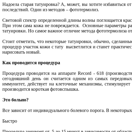
Надоела старая татуировка? А, может, вы хотите избавиться о
последствий. Один из методов – фототермолиз.
Световой спектр определенной длины волны поглощается крас
При этом сама кожа не повреждается. Основные параметры раб
татуировки. Но самое важное отличие метода фототермолиза от 
Стоит отметить, что некоторые татуировки, обычно, сделанн
процедур участок кожи с тату высветлится и станет практиче
нарисовать новый.
Как проводится процедура
Процедура проводится на аппарате Record - 618 (производств
сегодняшний день он считается одним из самых передовых
иммунитет, действует на клеточные механизмы, стимулирует
производится короткая фотовспышка.
Это больно?
Все зависит от индивидуального болевого порога. В некоторых 
Быстро
Процедура занимает от 5 до 15 минут в зависимости от област