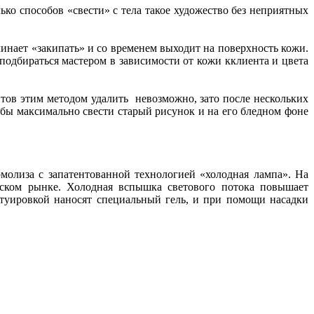
ько способов «свести» с тела такое художество без неприятных
нает «закипать» и со временем выходит на поверхность кожи.
подбираться мастером в зависимости от кожи кклиента и цвета
тов этим методом удалить невозможно, зато после нескольких
обы максимально свести старый рисунок и на его бледном фоне
ермолиза с запатентованной технологией «холодная лампа». На
еском рынке. Холодная вспышка светового потока повышает
атуировкой наносят специальный гель, и при помощи насадки