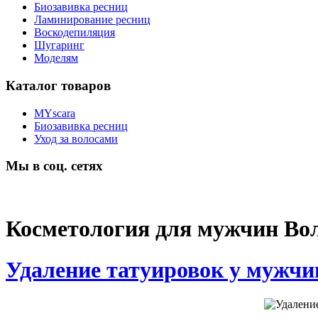
Биозавивка ресниц
Ламинирование ресниц
Воскодепиляция
Шугаринг
Моделям
Каталог товаров
MYscara
Биозавивка ресниц
Уход за волосами
Мы в соц. сетях
Косметология для мужчин Во
Удаление татуировок у мужчи